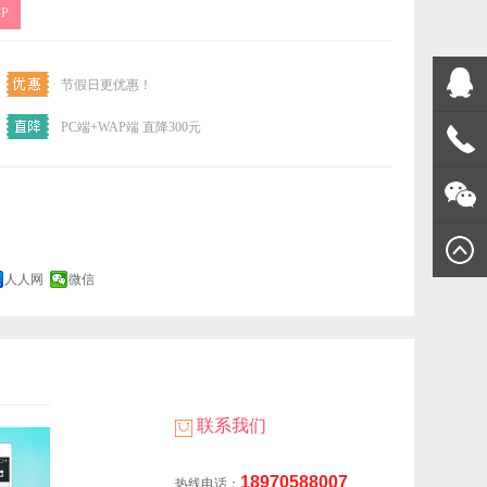
P
节假日更优惠！
PC端+WAP端 直降300元
宜网络
1897058
在线客
服
人人网
微信
联系我们
18970588007
热线电话：