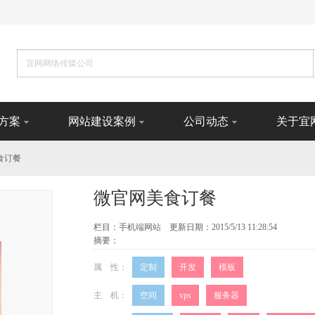
方案
网站建设案例
公司动态
关于宜
食订餐
微官网美食订餐
栏目：
手机端网站
更新日期：2015/5/13 11:28:54
摘要：
属 性：
定制
开发
模板
主 机：
空间
vps
服务器