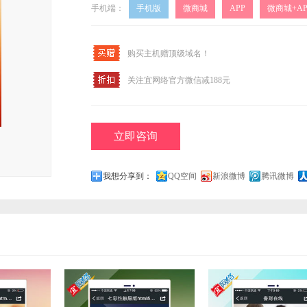
手机端：
手机版
微商城
APP
微商城+AP
购买主机赠顶级域名！
关注宜网络官方微信减188元
立即咨询
我想分享到：
QQ空间
新浪微博
腾讯微博