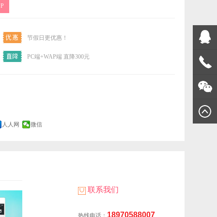
P
节假日更优惠！
PC端+WAP端 直降300元
宜网络
1897058
在线客
服
人人网
微信
联系我们
18970588007
热线电话：