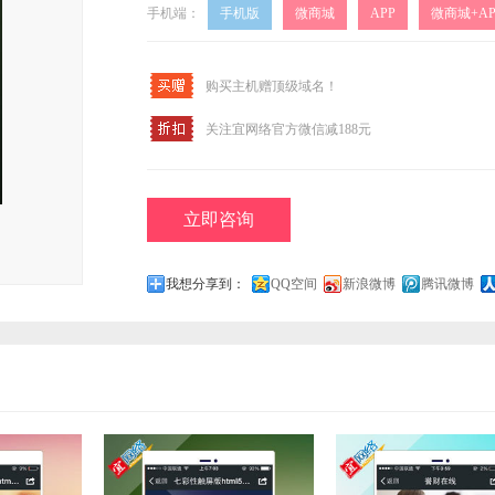
手机端：
手机版
微商城
APP
微商城+AP
购买主机赠顶级域名！
关注宜网络官方微信减188元
立即咨询
我想分享到：
QQ空间
新浪微博
腾讯微博