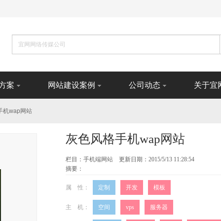
方案
网站建设案例
公司动态
关于宜
手机wap网站
灰色风格手机wap网站
栏目：
手机端网站
更新日期：2015/5/13 11:28:54
摘要：
属 性：
定制
开发
模板
主 机：
空间
vps
服务器