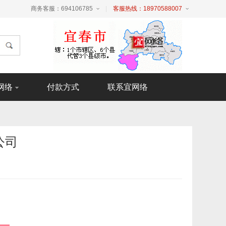
商务客服：694106785
|
客服热线：18970588007
网络
付款方式
联系宜网络
公司